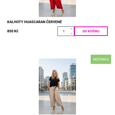
KALHOTY HUASCARAN ČERVENÉ
850 Kč
NOVINKA
materiál: PUNTO MILANO 50% BAVLNA 50% POLY-ELASTAN
VELIKOST: pas: 70 - 130 cm boky: max 130 cm délka: 100 cm
Dostupnost:
Skladem
Kód:
5200