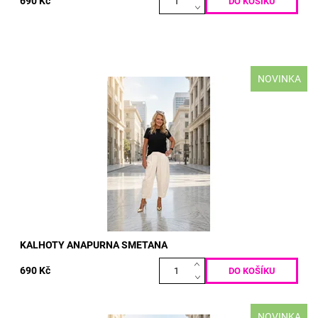
690 Kč
NOVINKA
materiál: PUNTO MILANO 50% BAVLNA 50% POLY-ELASTAN
VELIKOST: pas: 70 - 120 cm boky: max 120 cm délka: 90 cm
Dostupnost:
Skladem
Kód:
5159
KALHOTY ANAPURNA SMETANA
690 Kč
NOVINKA