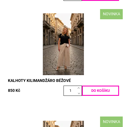
NOVINKA
materiál: PUNTO MILANO 50% BAVLNA 50% POLY-ELASTAN
VELIKOST: pas: 70 - 130 cm boky: max 130 cm délka: 100 cm
Dostupnost:
Skladem
Kód:
5198
KALHOTY KILIMANDŽÁRO BÉŽOVÉ
850 Kč
NOVINKA