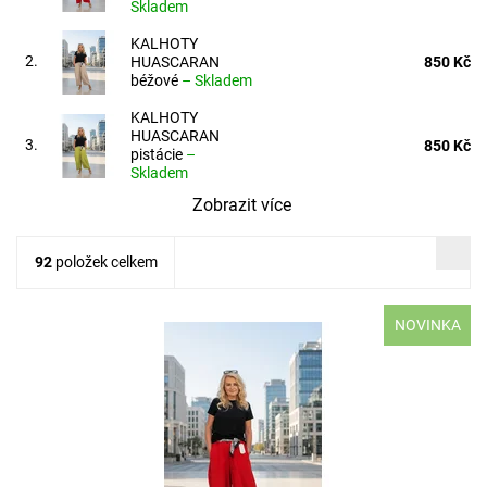
Skladem
KALHOTY
2.
HUASCARAN
850 Kč
béžové
–
Skladem
KALHOTY
HUASCARAN
3.
850 Kč
pistácie
–
Skladem
Zobrazit více
92
položek celkem
NOVINKA
materiál: PUNTO MILANO 50% BAVLNA 50% POLY-ELASTAN
VELIKOST: pas: 70 - 130 cm boky: max 130 cm délka: 100 cm
Dostupnost:
Skladem
Kód:
5203