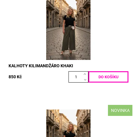
materiál: PUNTO MILANO 50% BAVLNA 50% POLY-ELASTAN
VELIKOST: pas: 70 - 130 cm boky: max 130 cm délka: 100 cm
Dostupnost:
Skladem
Kód:
5197
KALHOTY KILIMANDŽÁRO KHAKI
850 Kč
NOVINKA
materiál: PUNTO MILANO 50% BAVLNA 50% POLY-ELASTAN
VELIKOST: pas: 70 - 130 cm boky: max 130 cm délka: 100 cm
Dostupnost:
Skladem