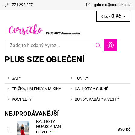
774 292 227
gabriela
@
corsicko.cz
0 Kč
0 ks /
PLUS SIZE OBLEČENÍ
ŠATY
TUNIKY
TRIČKA, HALENKY A MIKINY
KALHOTY A SUKNĚ
KOMPLETY
BUNDY, KABÁTY A VESTY
NEJPRODÁVANĚJŠÍ
KALHOTY
HUASCARAN
1.
850 Kč
červené
–