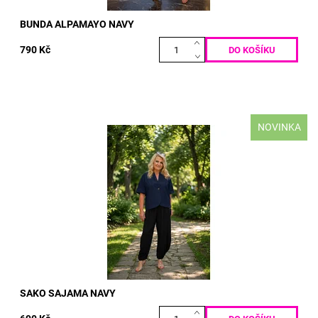
BUNDA ALPAMAYO NAVY
790 Kč
NOVINKA
materiál: PUNTO MILANO 50% BAVLNA 50% POLY-ELASTAN
VELIKOST: prsa: 130 cm boky: 140 cm délka: 60/65 cm
Dostupnost:
Skladem
Kód:
5169
SAKO SAJAMA NAVY