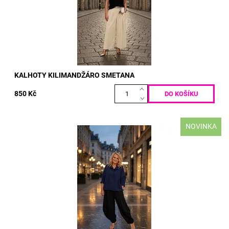
Kód:
5196
KALHOTY KILIMANDŽÁRO SMETANA
850 Kč
NOVINKA
materiál: PUNTO MILANO 50% BAVLNA 50% POLY-ELASTAN
VELIKOST: prsa: 130 cm boky: 150 cm délka: 65/70 cm
Dostupnost:
Skladem
Kód:
5183