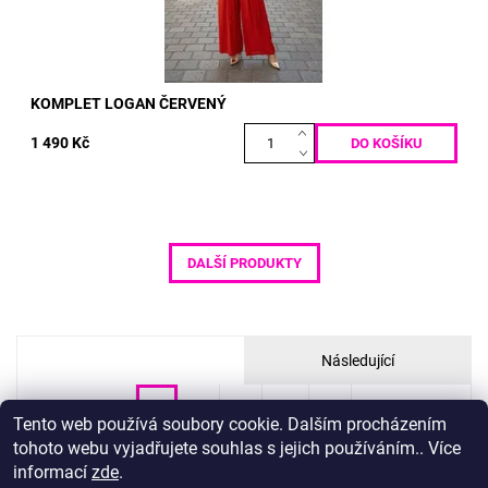
KOMPLET LOGAN ČERVENÝ
1 490 Kč
DALŠÍ PRODUKTY
Následující
1
2
3
...
8
Tento web používá soubory cookie. Dalším procházením
tohoto webu vyjadřujete souhlas s jejich používáním.. Více
informací
zde
.