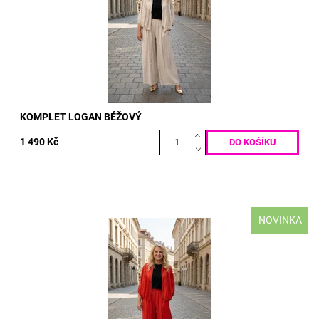
Dostupnost:
Skladem
Kód:
DS99996348
KOMPLET LOGAN BÉŽOVÝ
1 490 Kč
NOVINKA
materiál: VISKÓZA VELIKOST TOP: prsa: max 130 cm boky:
neomezeně délka: 60/70 cm VELIKOST KALHOT: pas: 70 -
125 cm boky:...
Dostupnost:
Skladem
Kód:
DS99996347