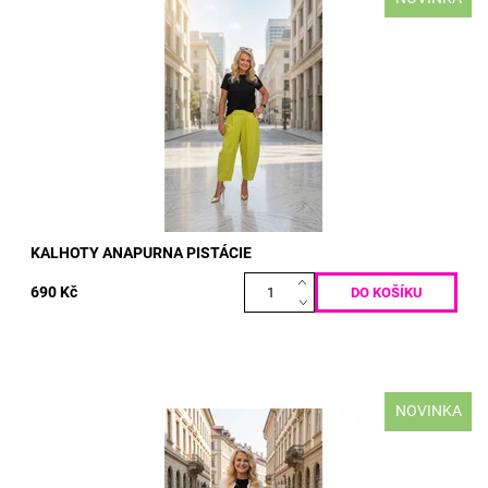
materiál: PUNTO MILANO 50% BAVLNA 50% POLY-ELASTAN
VELIKOST: pas: 70 - 120 cm boky: max 120 cm délka: 90 cm
Dostupnost:
Skladem
Kód:
5158
KALHOTY ANAPURNA PISTÁCIE
690 Kč
NOVINKA
materiál: VISKÓZA VELIKOST TOP: prsa: max 130 cm boky:
neomezeně délka: 60/70 cm VELIKOST KALHOT: pas: 70 -
125 cm boky:...