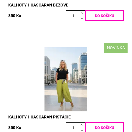
KALHOTY HUASCARAN BÉŽOVÉ
850 Kč
NOVINKA
materiál: PUNTO MILANO 50% BAVLNA 50% POLY-ELASTAN
VELIKOST: pas: 70 - 130 cm boky: max 130 cm délka: 100 cm
Dostupnost:
Skladem
Kód:
5199
KALHOTY HUASCARAN PISTÁCIE
850 Kč