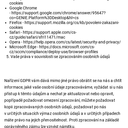
cookies
Google Chrome
-
https://support.google.com/chrome/answer/95647?
co=GENIE.Platform%3DDesktop&hl=cs
Firefox -
https://support.mozilla.org/cs/kb/povoleni-zakazani-
cookies
Safari -
https://support.apple.com/cs-
cz/guide/safari/sfri11471/mac
Opera -
https://help.opera.com/cs/latest/security-and-privacy/
Microsoft Edge -
https://docs.microsoft.com/cs-
cz/sccm/compliance/deploy-use/browser-profiles
Vaše práva v souvislosti se zpracováním osobních údajů
Nařízení GDPR vám dává mimo jiné právo obrátit se na nás a chtít
informace, jaké vaše osobní údaje zpracováváme, vyžádat si u nás
přístup k těmto údajům a nechat je aktualizovat nebo opravit,
popřípadě požadovat omezení zpracování, můžete požadovat
kopii zpracovávaných osobních údajů, požadovat po nás
v určitých situacích výmaz osobních údajů a v určitých případech
máte právo na jejich přenositelnost. Proti zpracování na základě
oprávněného zájmu lze vznést námitku.