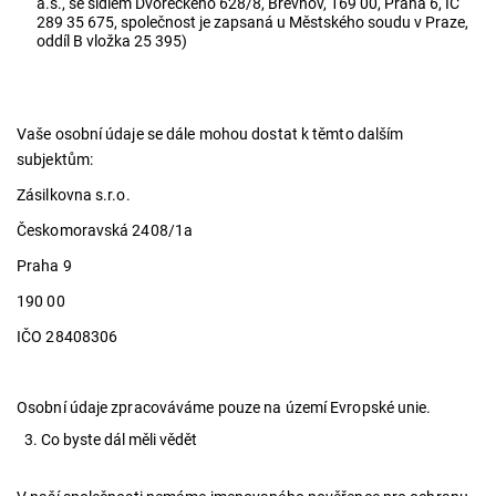
a.s., se sídlem Dvořeckého 628/8, Břevnov, 169 00, Praha 6, IČ
289 35 675, společnost je zapsaná u Městského soudu v Praze,
oddíl B vložka 25 395)
Vaše osobní údaje se dále mohou dostat k těmto dalším
subjektům:
Zásilkovna s.r.o.
Českomoravská 2408/1a
Praha 9
190 00
IČO 28408306
Osobní údaje zpracováváme pouze na území Evropské unie.
Co byste dál měli vědět