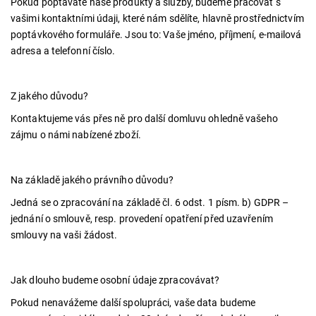
Pokud poptáváte naše produkty a služby, budeme pracovat s
vašimi kontaktními údaji, které nám sdělíte, hlavně prostřednictvím
poptávkového formuláře. Jsou to: Vaše jméno, příjmení, e-mailová
adresa a telefonní číslo.
Z jakého důvodu?
Kontaktujeme vás přes ně pro další domluvu ohledně vašeho
zájmu o námi nabízené zboží.
Na základě jakého právního důvodu?
Jedná se o zpracování na základě čl. 6 odst. 1 písm. b) GDPR –
jednání o smlouvě, resp. provedení opatření před uzavřením
smlouvy na vaši žádost.
Jak dlouho budeme osobní údaje zpracovávat?
Pokud nenavážeme další spolupráci, vaše data budeme