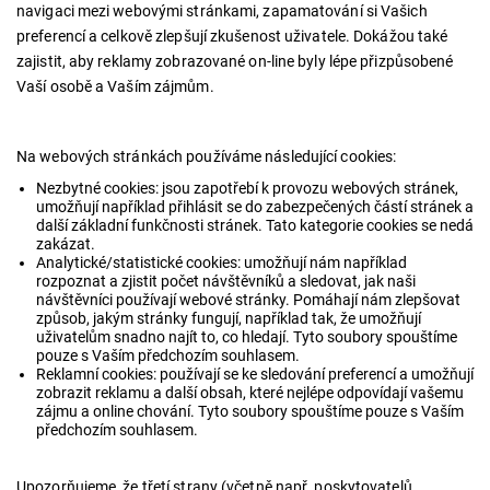
navigaci mezi webovými stránkami, zapamatování si Vašich
preferencí a celkově zlepšují zkušenost uživatele. Dokážou také
zajistit, aby reklamy zobrazované on-line byly lépe přizpůsobené
Vaší osobě a Vaším zájmům.
Na webových stránkách používáme následující cookies:
Nezbytné cookies
: jsou zapotřebí k provozu webových stránek,
umožňují například přihlásit se do zabezpečených částí stránek a
další základní funkčnosti stránek. Tato kategorie cookies se nedá
zakázat.
Analytické/statistické cookies
: umožňují nám například
rozpoznat a zjistit počet návštěvníků a sledovat, jak naši
návštěvníci používají webové stránky. Pomáhají nám zlepšovat
způsob, jakým stránky fungují, například tak, že umožňují
uživatelům snadno najít to, co hledají. Tyto soubory spouštíme
pouze s Vaším předchozím souhlasem.
Reklamní cookies:
používají se ke sledování preferencí a umožňují
zobrazit reklamu a další obsah, které nejlépe odpovídají vašemu
zájmu a online chování. Tyto soubory spouštíme pouze s Vaším
předchozím souhlasem.
Upozorňujeme, že třetí strany (včetně např. poskytovatelů