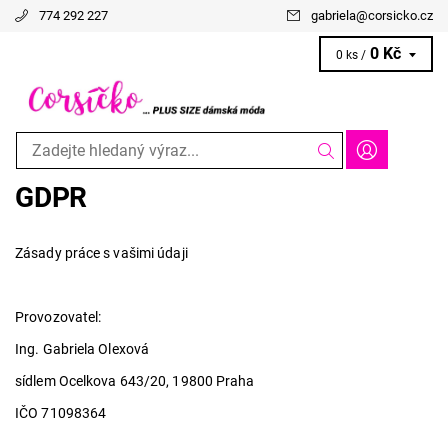
774 292 227
gabriela
@
corsicko.cz
0 Kč
0 ks /
GDPR
Zásady práce s vašimi údaji
Provozovatel:
Ing. Gabriela Olexová
sídlem Ocelkova 643/20, 19800 Praha
IČO 71098364