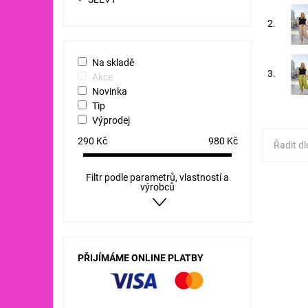
2.
Na skladě
3.
Akce
Novinka
Tip
Výprodej
290
Kč
980
Kč
Řadit dl
Filtr podle parametrů, vlastností a
výrobců
materiá
50% POL
- 130 c
cm
PŘIJÍMÁME ONLINE PLATBY
Dostupn
Kód: