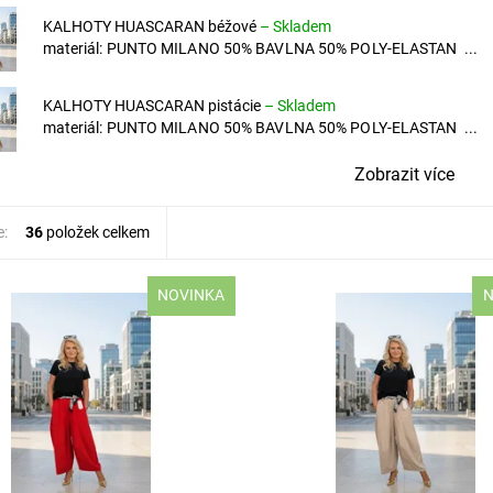
KALHOTY HUASCARAN béžové
–
Skladem
materiál: PUNTO MILANO 50% BAVLNA 50% POLY-ELASTAN ...
KALHOTY HUASCARAN pistácie
–
Skladem
materiál: PUNTO MILANO 50% BAVLNA 50% POLY-ELASTAN ...
Zobrazit více
e:
36
položek celkem
NOVINKA
N
l: PUNTO MILANO 50% BAVLNA
materiál: PUNTO MILANO 50% 
Y-ELASTAN VELIKOST: pas: 70
50% POLY-ELASTAN VELIKOST: 
m boky: max 130 cm délka: 100
- 130 cm boky: max 130 cm délk
cm
ost:
Skladem
Dostupnost:
Skladem
5203
Kód:
5200