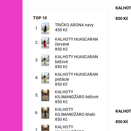
KALHOT
TOP 10
850 Kč
TRIČKO ARONA navy
450 Kč
KALHOTY HUASCARAN
červené
850 Kč
KALHOTY HUASCARAN
materiá
béžové
50% POL
850 Kč
- 130 c
KALHOTY HUASCARAN
cm
pistácie
Dostupn
850 Kč
Kód:
KALHOTY
KILIMANDŽÁRO béžové
850 Kč
KALHOTY
KALHOT
KILIMANDŽÁRO khaki
850 Kč
850 Kč
KALHOTY