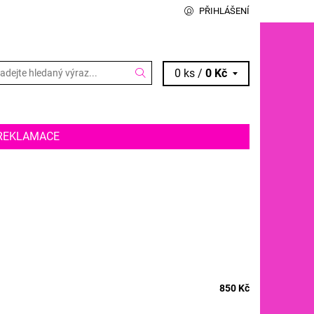
PŘIHLÁŠENÍ
0 ks /
0 Kč
REKLAMACE
850 Kč