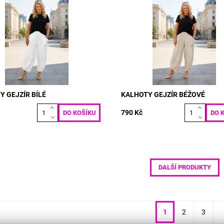
l: LEN VISKOZA VELIKOST: pas:
materiál: LEN VISKOZA VELIKOS
0 cm boky: max 120 cm délka:
70 - 120 cm boky: max 120 cm d
 cm
90/100 cm
ost:
Skladem
Dostupnost:
Skladem
5154
Kód:
5152
Y GEJZÍR BÍLÉ
KALHOTY GEJZÍR BÉŽOVÉ
790 Kč
DALŠÍ PRODUKTY
1
2
3