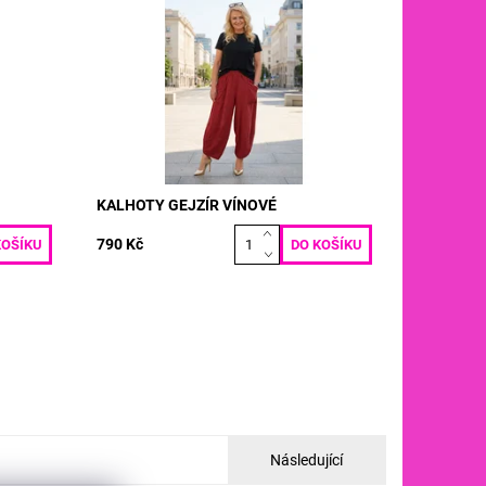
T: pas:
materiál: LEN VISKOZA VELIKOST: pas:
élka:
70 - 120 cm boky: max 120 cm délka:
90/100 cm
Dostupnost:
Skladem
Kód:
5148
KALHOTY GEJZÍR VÍNOVÉ
790 Kč
Následující