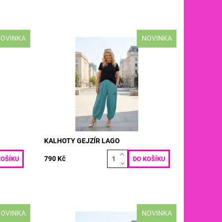
OVINKA
NOVINKA
BAVLNA
materiál: LEN VISKOZA VELIKOST: pas:
pas: 70
70 - 120 cm boky: max 120 cm délka:
a: 90
90/100 cm
Dostupnost:
Skladem
Kód:
5155
KALHOTY GEJZÍR LAGO
790 Kč
OVINKA
NOVINKA