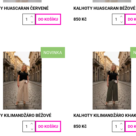
Y HUASCARAN ČERVENÉ
KALHOTY HUASCARAN BÉŽOVÉ
850 Kč
NOVINKA
N
l: PUNTO MILANO 50% BAVLNA
materiál: PUNTO MILANO 50% 
Y-ELASTAN VELIKOST: pas: 70
50% POLY-ELASTAN VELIKOST: 
m boky: max 130 cm délka: 100
- 130 cm boky: max 130 cm délk
cm
ost:
Skladem
Dostupnost:
Skladem
5198
Kód:
5197
Y KILIMANDŽÁRO BÉŽOVÉ
KALHOTY KILIMANDŽÁRO KHAK
850 Kč