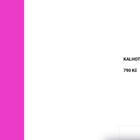
materiá
70 - 12
90/100
Dostupn
Kód:
KALHOT
790 Kč