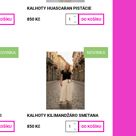
KALHOTY HUASCARAN PISTÁCIE
850 Kč
OVINKA
NOVINKA
BAVLNA
materiál: PUNTO MILANO 50% BAVLNA
pas: 70
50% POLY-ELASTAN VELIKOST: pas: 70
a: 100
- 130 cm boky: max 130 cm délka: 100
cm
Dostupnost:
Skladem
Kód:
5196
I
KALHOTY KILIMANDŽÁRO SMETANA
850 Kč