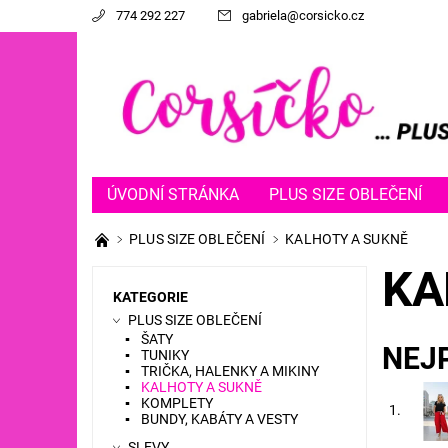
774 292 227
gabriela
@
corsicko.cz
ÚVODNÍ STRÁNKA
PLUS SIZE OBLEČENÍ
PLUS SIZE OBLEČENÍ
KALHOTY A SUKNĚ
KA
KATEGORIE
PLUS SIZE OBLEČENÍ
ŠATY
NEJ
TUNIKY
TRIČKA, HALENKY A MIKINY
KALHOTY A SUKNĚ
KOMPLETY
1.
BUNDY, KABÁTY A VESTY
SLEVY