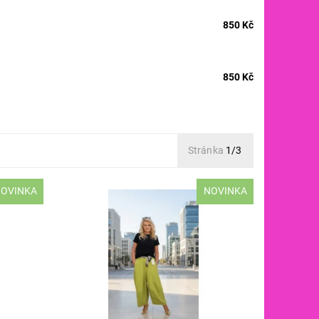
850 Kč
850 Kč
Stránka
1/3
OVINKA
NOVINKA
BAVLNA
materiál: PUNTO MILANO 50% BAVLNA
pas: 70
50% POLY-ELASTAN VELIKOST: pas: 70
a: 100
- 130 cm boky: max 130 cm délka: 100
cm
Dostupnost:
Skladem
Kód:
5199