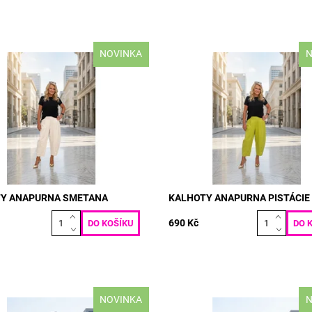
NOVINKA
N
l: PUNTO MILANO 50% BAVLNA
materiál: PUNTO MILANO 50% 
Y-ELASTAN VELIKOST: pas: 70
50% POLY-ELASTAN VELIKOST: 
m boky: max 120 cm délka: 90
- 120 cm boky: max 120 cm délk
cm
ost:
Skladem
Dostupnost:
Skladem
5159
Kód:
5158
Y ANAPURNA SMETANA
KALHOTY ANAPURNA PISTÁCIE
690 Kč
NOVINKA
N