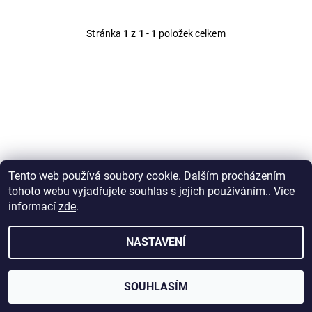
Stránka
1
z
1
-
1
položek celkem
Tento web používá soubory cookie. Dalším procházením
tohoto webu vyjadřujete souhlas s jejich používáním.. Více
2026 © CORSO Boutique, všechna práva vyhrazena
informací
zde
.
Vytvořil Shoptet
NASTAVENÍ
SOUHLASÍM