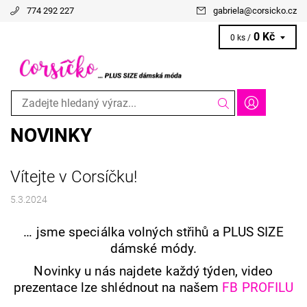
774 292 227
gabriela
@
corsicko.cz
0 Kč
0 ks /
NOVINKY
Vítejte v Corsíčku!
5.3.2024
… jsme speciálka volných střihů a PLUS SIZE
dámské módy.
Novinky u nás najdete každý týden, video
prezentace lze shlédnout na našem
FB PROFILU